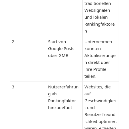
traditionellen
Websignalen
und lokalen
Rankingfaktore
n
2
Start von
Unternehmen
Google Posts
konnten
über GMB
Aktualisierunge
n direkt über
ihre Profile
teilen.
3
Nutzererfahrun
Websites, die
g als
auf
Rankingfaktor
Geschwindigkei
hinzugefügt
t und
Benutzerfreundl
ichkeit optimiert
waren, erzielten