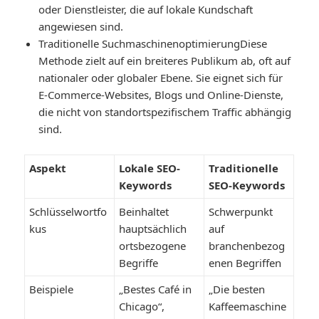
oder Dienstleister, die auf lokale Kundschaft
angewiesen sind.
Traditionelle Suchmaschinenoptimierung
Diese
Methode zielt auf ein breiteres Publikum ab, oft auf
nationaler oder globaler Ebene. Sie eignet sich für
E-Commerce-Websites, Blogs und Online-Dienste,
die nicht von standortspezifischem Traffic abhängig
sind.
Aspekt
Lokale SEO-
Traditionelle
Keywords
SEO-Keywords
Schlüsselwortfo
Beinhaltet
Schwerpunkt
kus
hauptsächlich
auf
ortsbezogene
branchenbezog
Begriffe
enen Begriffen
Beispiele
„Bestes Café in
„Die besten
Chicago“,
Kaffeemaschine