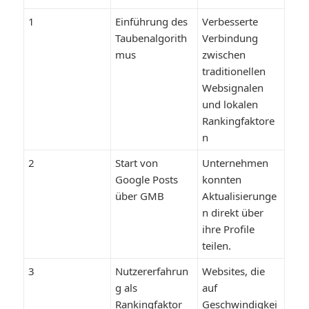
1
Einführung des
Verbesserte
Taubenalgorith
Verbindung
mus
zwischen
traditionellen
Websignalen
und lokalen
Rankingfaktore
n
2
Start von
Unternehmen
Google Posts
konnten
über GMB
Aktualisierunge
n direkt über
ihre Profile
teilen.
3
Nutzererfahrun
Websites, die
g als
auf
Rankingfaktor
Geschwindigkei