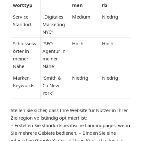
worttyp
men
rb
Service +
„Digitales
Medium
Niedrig
Standort
Marketing
NYC“
Schlüsselw
“SEO-
Hoch
Hoch
örter in
Agentur in
meiner
meiner
Nähe
Nähe”
Marken-
“Smith &
Niedrig
Niedrig
Keywords
Co New
York”
Stellen Sie sicher, dass Ihre Website für Nutzer in Ihrer
Zielregion vollständig optimiert ist:
– Erstellen Sie standortspezifische Landingpages, wenn
Sie mehrere Gebiete bedienen. – Binden Sie eine
interaktive Google-Karte auf Ihren Kontaktseiten ein. –